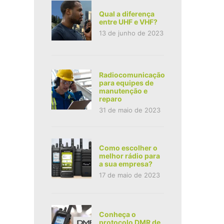
Qual a diferença
entre UHF e VHF?
13 de junho de 2023
Radiocomunicação
para equipes de
manutenção e
reparo
31 de maio de 2023
Como escolher o
melhor rádio para
a sua empresa?
17 de maio de 2023
Conheça o
protocolo DMR de